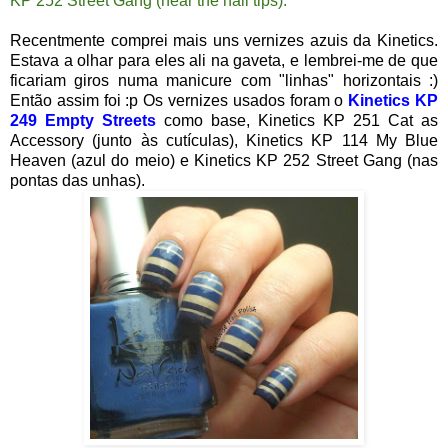
KP 252 Street Gang (near the nail tips).
Recentmente comprei mais uns vernizes azuis da Kinetics.
Estava a olhar para eles ali na gaveta, e lembrei-me de que
ficariam giros numa manicure com "linhas" horizontais :)
Então assim foi :p Os vernizes usados foram o
Kinetics KP
249 Empty Streets
como base, Kinetics KP 251 Cat as
Accessory (junto às cutículas), Kinetics KP 114 My Blue
Heaven (azul do meio) e Kinetics KP 252 Street Gang (nas
pontas das unhas).