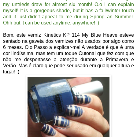
my untrieds draw for almost six month! O.o I can explain
myself! It is a gorgeous shade, but it has a fall/winter touch
and it just didn't appeal to me during Spring an Summer.
Ohh but it can be used anytime, anywhere! :)
Bom, este verniz Kinetics KP 114 My Blue Heave esteve
sentado na gaveta dos vernizes não usados por algo como
6 meses. O.o Passo a explicar-me! A verdade é que é uma
cor lindíssima, mas tem um toque Outonal que fez com que
não me despertasse a atenção durante a Primavera e
Verão. Mas é claro que pode ser usado em qualquer altura e
lugar! :)