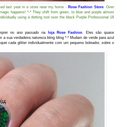
sed last year in a store near my home -
Rose Fashion Store
. Over
 magic happens! *-* They shift from green, to blue and purple almost
 individually using a dotting tool over the black Purple Professional 18
omprei no ano passado na
loja Rose Fashion
. Eles são quase
m a sua verdadeira natureza bling bling *-* Mudam de verde para azul
uei cada glitter individualmente com um pequeno boleador, sobre o