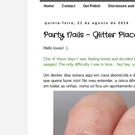
Home
Contact
Gel Polish
Disclosure and 
quinta-feira, 21 de agosto de 2014
Party Nails - Glitter Pla
Hello loves! :)
One of these days I was feeling bored and decided to 
aaages! The only difficulty I see is time... but hey, 
Um destes dias estava aqui em casa aborrecida e dec
que queria fazer isto! No meu entender, a única dif
em todas as unhas, numa só fica um apontamento ex