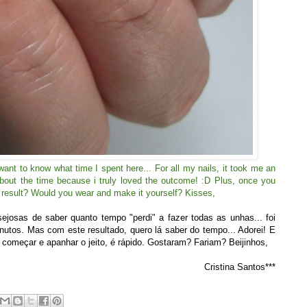
want to know what time I spent here... For all my nails, it took me an
 about the time because i truly loved the outcome! :D Plus, once you
ling result? Would you wear and make it yourself? Kisses,
ejosas de saber quanto tempo "perdi" a fazer todas as unhas... foi
tos. Mas com este resultado, quero lá saber do tempo... Adorei! E
 começar e apanhar o jeito, é rápido. Gostaram? Fariam? Beijinhos,
Cristina Santos***