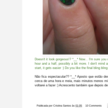
Doesn't it look gorgeous!? *__* Now... I'm sure you 
hour and a half, possibly a bit more. I don't mind
start, it gets easier :) Do you like the final bling b
Não fica espectacular?? *__* Aposto que estão des
cerca de uma hora e meia, mais minutos menos minu
voltarei a fazer :) Acrescento também que depois de
Publicada por
Cristina Santos
às
01:05
10 Comments