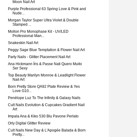
Moon Nail Art
Purple Professional 63 Spring Love & Pink and
Nude...
Morgan Taylor Super Ultra Violet & Double
Stamped ...
Mollon Pro Monophase Kit - UV/LED
Professional Man...
Snakeskin Nail Art
Peggy Sage Blue Temptation & Flower Nail Art
Party Nails - Glitter Placement Nail Art
Ana Hickmann Íris & Passe Nati Quero Muito
Ser Sexy
Top Beauty Marilyn Monroe & Leadlight Flower
Nail Art
Born Pretty Store QA92 Plate Review & Yes
Love G10...
Penélope Luz To The Infinity & Galaxy Nails
Cult Nails Evolution & Cupcakes Gradient Nail
Art
Impala Ana & Kiko 530 Blu Pavone Perlato
Orly Digital Glitter Review
Cult Nails New Day & L'Apogée Balada & Born
Pretty...