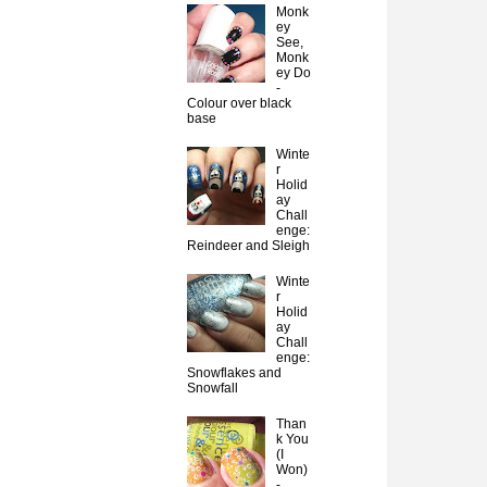
Monk
ey
See,
Monk
ey Do
-
Colour over black
base
Winte
r
Holid
ay
Chall
enge:
Reindeer and Sleigh
Winte
r
Holid
ay
Chall
enge:
Snowflakes and
Snowfall
Than
k You
(I
Won)
-