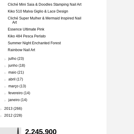
Cliché Mini Saia & Doodles Stamping Nail Art
Kiko 510 Malva Giglio & Lace Design
Cliché Super Mulher & Mermaid Inspired Nail
Art
Essence Ultimate Pink
Kiko 484 Pesca Perlato
Summer Night Enchanted Forest
Rainbow Nail Art
►
julho
(23)
►
junho
(18)
►
maio
(21)
►
abril
(17)
►
março
(13)
►
fevereiro
(14)
►
janeiro
(14)
►
2013
(266)
►
2012
(228)
2,245,900