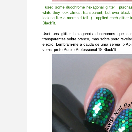
I used some duochrome hexagonal glitter I purcha
white they look almost transparent, but over black
looking like a mermaid tail :) I applied each glitter
Black'It.
Usei uns glitter hexagonais duochomes que c
transparentes sobre branco, mas sobre preto revela
e roxo. Lembram-me a cauda de uma sereia :p Apliq
verniz preto Purple Professional 18 Black'It.