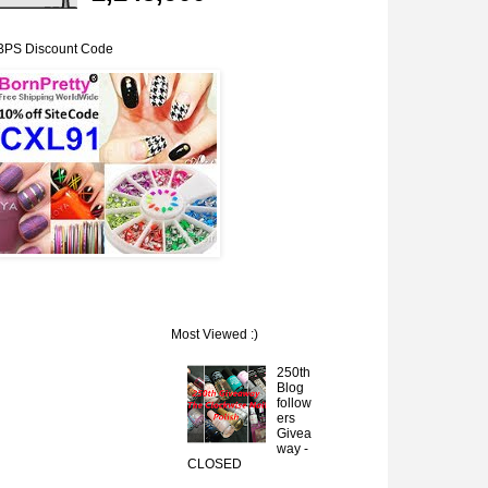
BPS Discount Code
Most Viewed :)
250th
Blog
follow
ers
Givea
way -
CLOSED