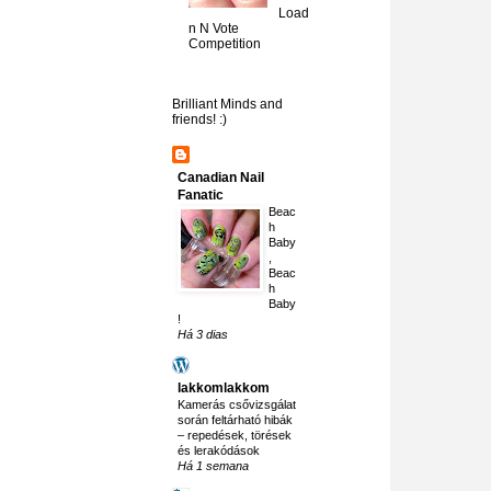
Load
n N Vote
Competition
Brilliant Minds and
friends! :)
Canadian Nail
Fanatic
Beac
h
Baby
,
Beac
h
Baby
!
Há 3 dias
lakkomlakkom
Kamerás csővizsgálat
során feltárható hibák
– repedések, törések
és lerakódások
Há 1 semana