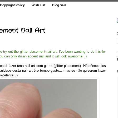
Copyright Policy
Wish List
Blog Sale
cement Nail Art
try out the glitter placement nail art. I've been wanting to do this for
you can only do an accent nail and it will look awesome! :)
idi fazer uma nail art com glitter (glitter placement). Há séeeeculos
iculdade desta nail art é o tempo gasto... mas se não quiserem fazer
celente! :)